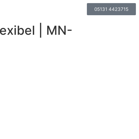
05131 4423715
lexibel | MN-