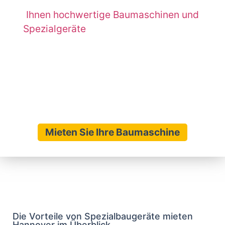
Hannover
. Unsere moderne Flotte bietet
Ihnen hochwertige Baumaschinen und
Spezialgeräte
, die ideal auf Ihre Bauprojekte
abgestimmt sind. Mit über Jahren Erfahrung in
der Branche unterstützen wir Bauherren,
Handwerksbetriebe und Privatpersonen bei der
Realisierung ihrer Vorhaben in Hannover und
Umgebung.
Mieten Sie Ihre Baumaschine
Die Vorteile von Spezialbaugeräte mieten
Hannover im Überblick