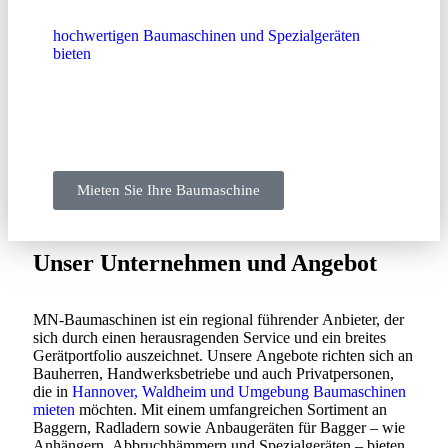
Umgebung. Mit unserem umfangreichen Sortiment an
hochwertigen Baumaschinen und Spezialgeräten
bieten
wir Ihnen den idealen Partner, wenn Sie
Rüttelplatte und Stampfer mieten in Waldheim
möchten. Profitieren Sie von unserer langjährigen
Erfahrung, schnellen Verfügbarkeit und
fachkompetenter Beratung.
Mieten Sie Ihre Baumaschine
Unser Unternehmen und Angebot
MN-Baumaschinen ist ein regional führender Anbieter, der
sich durch einen herausragenden Service und ein breites
Gerätportfolio auszeichnet. Unsere Angebote richten sich an
Bauherren, Handwerksbetriebe und auch Privatpersonen,
die in
Hannover, Waldheim und Umgebung Baumaschinen
mieten
möchten. Mit einem umfangreichen Sortiment an
Baggern, Radladern sowie Anbaugeräten für Bagger – wie
Anhängern, Abbruchhämmern und Spezialgeräten – bieten