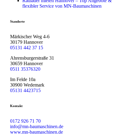
Radlader mieten Hannover – Top Angebote &
flexibler Service von MN-Baumaschinen
Standorte
Märkischer Weg 4-6
30179 Hannover
05131 442 37 15
Ahrensburgerstraße 31
30659 Hannover
0511 35376320
Im Felde 10a
30900 Wedemark
05131 4423715
Kontakt
0172 926 71 70
info@mn-baumaschinen.de
www.mn-baumaschinen.de