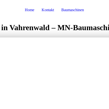
Home
Kontakt
Baumaschinen
en in Vahrenwald – MN‑Baumasch
ATTE UND
MIETEN
LD – MN-
INEN IHR STA