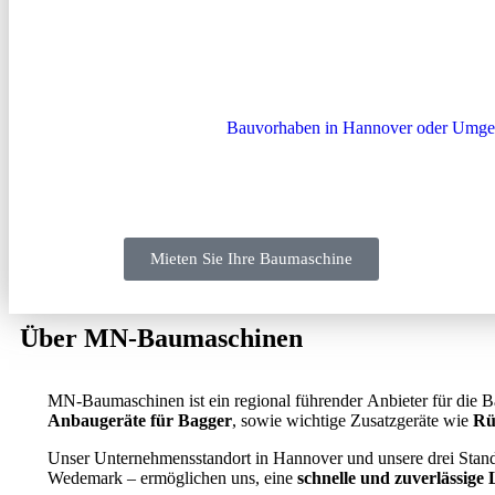
PARTNER I
Sie planen ein
Bauvorhaben in Hannover oder Umg
Baumaschinen
finden Sie ein umfangreiches Angeb
auch die begehrten
Rüttelplatten und Stampfer
. Un
Betreuung und die unkomplizierte Anmietung, sei es
Mieten Sie Ihre Baumaschine
Über MN-Baumaschinen
MN-Baumaschinen ist ein regional führender Anbieter für die
Anbaugeräte für Bagger
, sowie wichtige Zusatzgeräte wie
Rü
Unser Unternehmensstandort in Hannover und unsere drei Stan
Wedemark – ermöglichen uns, eine
schnelle und zuverlässige 