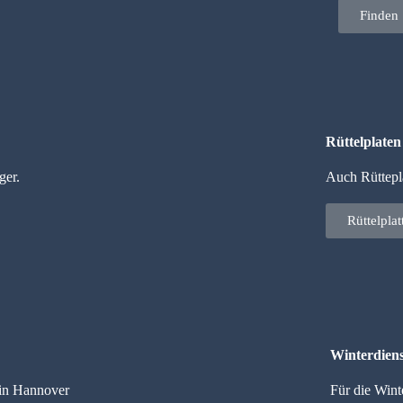
Finden 
Rüttelplate
ger.
Auch Rüttepla
Rüttelpla
Winterdiens
 in Hannover
Für die Wint