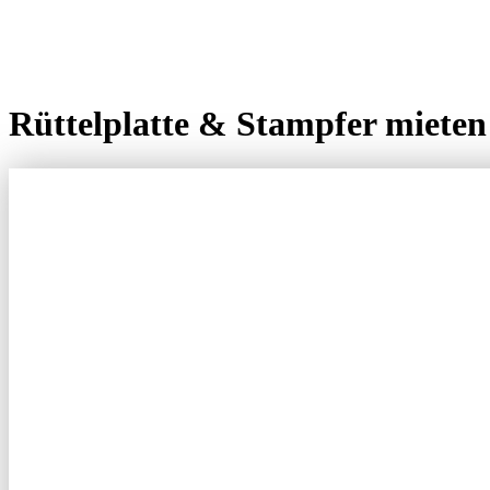
Rüttelplatte & Stampfer miet
RÜTTELPL
STAMPFER 
VAHRENWA
BAUMASCH