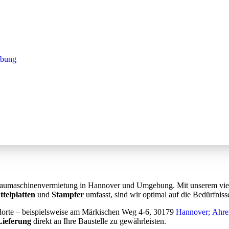
N HANNOVER
ebung
und suchen zuverlässige Baumaschinen? Bei
MN-
ot an hochwertigen Maschinen zur Vermietung – darunter
sere Kunden schätzen unsere schnelle, professionelle
 für Bauherren, Handwerksbetriebe oder Privatpersonen.
 Baumaschinenvermietung in Hannover und Umgebung. Mit unserem viel
ttelplatten
und
Stampfer
umfasst, sind wir optimal auf die Bedürfnisse
dorte – beispielsweise am Märkischen Weg 4-6, 30179
Hannover; Ahren
Lieferung
direkt an Ihre Baustelle zu gewährleisten.