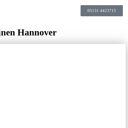
05131 4423715
inen Hannover
RKER