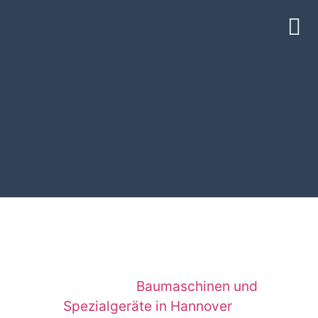
Rüttelplatte & Stampfer mieten in
Kirchrode – MN-Baumaschinen Hannover
RÜTTELPLATTE UND STAMPFER
MIETEN KIRCHRODE – IHR
PARTNER FÜR BAUMASCHINEN
IN HANNOVER
Willkommen bei
MN-Baumaschinen
, Ihrem
regional führenden Anbieter für die Vermietung
Baumaschinen und
hochwertiger
Spezialgeräte in Hannover
und