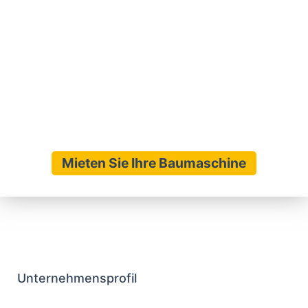
Umgebung. Ob Großprojekt oder kleine
Sanierung – bei uns finden Bauherren,
Handwerksbetriebe und Privatpersonen die
passenden Maschinen. Insbesondere, wenn Sie
eine
Rüttelplatte und Stampfer mieten in
Kirchrode
möchten, sind Sie bei uns genau
richtig.
Mieten Sie Ihre Baumaschine
Unternehmensprofil