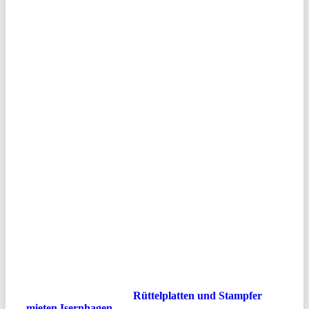
MIETEN
ISERNHAGEN –
IHR
ZUVERLÄSSIGER
PARTNER IN
HANNOVER
Als regional führender Anbieter in der
Baumaschinenvermietung ist MN-Baumaschinen Ihr
kompetenter Ansprechpartner, wenn es darum geht,
hochwertige Geräte wie
Rüttelplatten und Stampfer
mieten Isernhagen
zu können. Ob Bauherren,