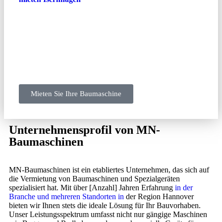
Handwerksbetriebe oder Privatpersonen – wir bieten Ihnen
eine umfangreiche Auswahl an Maschinen, die Ihre
Projekte in Hannover und Umgebung optimal
unterstützen. Entdecken Sie unser vielfältiges Mietangebot
und profitieren Sie von unserem exzellenten Service, der
schnelle Verfügbarkeit, transparente Preise und
fachkundige Beratung umfasst.
Mieten Sie Ihre Baumaschine
Unternehmensprofil von MN-
Baumaschinen
MN-Baumaschinen ist ein etabliertes Unternehmen, das sich auf
die Vermietung von Baumaschinen und Spezialgeräten
spezialisiert hat. Mit über [Anzahl] Jahren Erfahrung
in der
Branche und mehreren Standorten in
der Region Hannover
bieten wir Ihnen stets die ideale Lösung für Ihr Bauvorhaben.
Unser Leistungsspektrum umfasst nicht nur gängige Maschinen