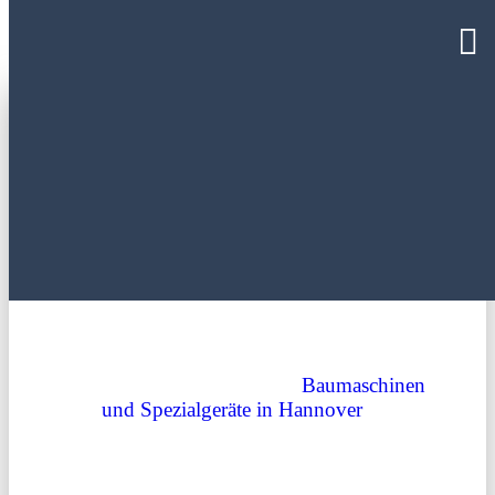
Radlader mieten Langenhagen – MN-
Baumaschinen: Ihr starker Partner
RADLADER MIETEN
LANGENHAGEN – IHR STARKER
PARTNER: MN-BAUMASCHINEN
MN-Baumaschinen ist Ihr regional führender Anbieter
Baumaschinen
für die Vermietung hochwertiger
und Spezialgeräte in Hannover
und
Umgebung. Wenn Sie Bauherren, Handwerksbetriebe
oder Privatpersonen sind, die auf der Suche nach
einem zuverlässigen Partner für Baustellenprojekte
sind, dann sind Sie bei uns genau richtig. Besonders