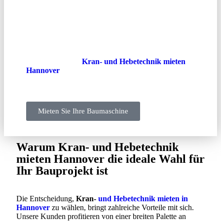
leistungsstarke Maschinenlösungen für
unterschiedlichste Projekte – von kleinen
handwerklichen Einsätzen bis zu großangelegten
Bauvorhaben. Setzen auch Sie auf Qualität,
Zuverlässigkeit und optimale Technik, um Ihre
Baustelle effizient und termingerecht zu realisieren.
Vertrauen Sie auf
Kran- und Hebetechnik mieten
Hannover
– denn Ihre Projekte verdienen es,
professionell umgesetzt zu werden.
Mieten Sie Ihre Baumaschine
Warum Kran- und Hebetechnik
mieten Hannover die ideale Wahl für
Ihr Bauprojekt ist
Die Entscheidung,
Kran-
und Hebetechnik mieten in
Hannover
zu wählen, bringt zahlreiche Vorteile mit sich.
Unsere Kunden profitieren von einer breiten Palette an