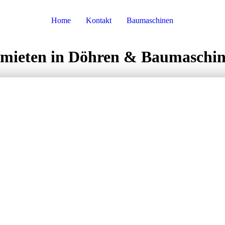
Home
Kontakt
Baumaschinen
mieten in Döhren & Baumaschin
CHINEN – IHR
IGER PARTNER
ÄUNE MIETEN
ND MEHR