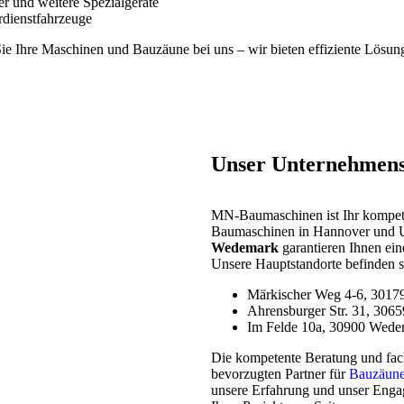
und weitere Spezialgeräte
rdienstfahrzeuge
ie Ihre Maschinen und Bauzäune bei uns – wir bieten effiziente Lösun
Unser Unternehmens
MN-Baumaschinen ist Ihr kompete
Baumaschinen in Hannover und U
Wedemark
garantieren Ihnen eine
Unsere Hauptstandorte befinden s
Märkischer Weg 4-6, 3017
Ahrensburger Str. 31, 306
Im Felde 10a, 30900 Wede
Die kompetente Beratung und fac
bevorzugten Partner für
Bauzäune
unsere Erfahrung und unser Engag