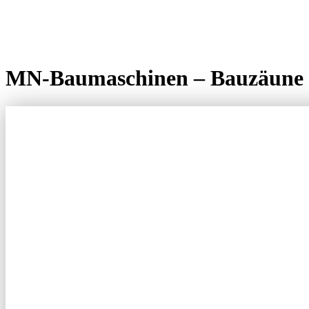
MN-Baumaschinen – Bauzäune 
MN-BAUMAS
ZUVERLÄSS
FÜR BAUZ
DÖHREN U