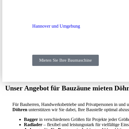
Willkommen bei
MN-Baumaschinen
, dem regional
Hannover und Umgebung
. Ob Sie eine Baumaschine
benötigen – wir bieten Ihnen ein umfangreiches und 
langjährige Erfahrung und unser umfassender Service
Ablauf auf Ihrer Baustelle.
Mieten Sie Ihre Baumaschine
Unser Angebot für Bauzäune mieten Döh
Für Bauherren, Handwerksbetriebe und Privatpersonen in und um
Döhren
unterstützen wir Sie dabei, Ihre Baustelle optimal abz
Bagger
in verschiedenen Größen für Projekte jeder Grö
Radlader
– flexibel und leistungsstark für vielfältige Eins