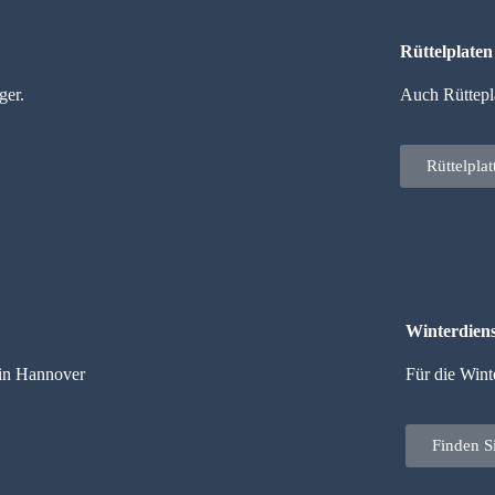
Rüttelplate
ger.
Auch Rüttepla
Rüttelpla
Winterdiens
 in Hannover
Für die Wint
Finden S