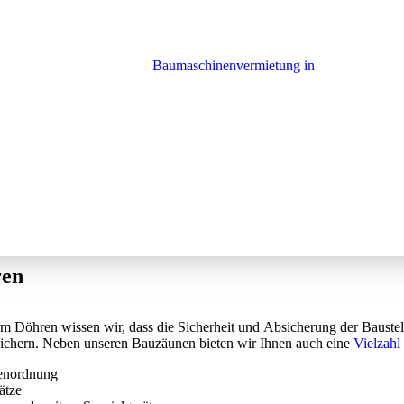
 führenden Anbieter für die
Baumaschinenvermietung in
, einen Bauzaun oder Spezialgeräte für Ihr Bauvorhaben
hochwertiges Sortiment zu transparenten Preisen. Unsere
 ermöglichen Ihnen einen reibungslosen und effizienten
ren
 Döhren wissen wir, dass die Sicherheit und Absicherung der Baustell
usichern. Neben unseren Bauzäunen bieten wir Ihnen auch eine
Vielzahl
ßenordnung
ätze