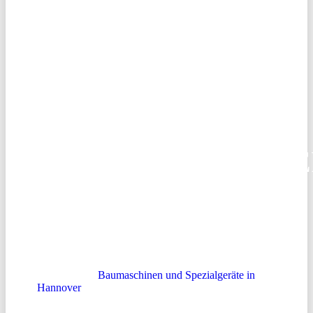
BAUMASCHINEN
– IHR
ZUVERLÄSSIGER
PARTNER FÜR
BAUMASCHINENVE
IN HANNOVER
Herzlich willkommen bei
MN-Baumaschinen
, dem
regional führenden Anbieter für die Vermietung
hochwertiger
Baumaschinen und Spezialgeräte in
Hannover
und Umgebung. Dank unserer langjährigen
Erfahrung und umfassenden Kompetenz bieten wir
Ihnen ein umfangreiches Sortiment an Maschinen –