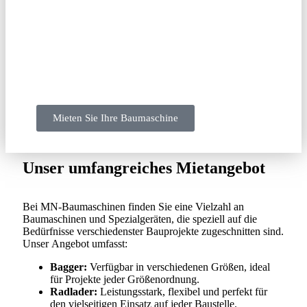
von Baggern und Radladern bis hin zu Anbaugeräten
und
Bauzäune mieten Burg
für sichere
Baustelleneinrichtungen. Unser kundenorientierter
Service und unsere transparente Preisgestaltung
machen uns zur ersten Wahl für Bauherren,
Handwerksbetriebe und Privatpersonen.
Mieten Sie Ihre Baumaschine
Unser umfangreiches Mietangebot
Bei MN-Baumaschinen finden Sie eine Vielzahl an
Baumaschinen und Spezialgeräten, die speziell auf die
Bedürfnisse verschiedenster Bauprojekte zugeschnitten sind.
Unser Angebot umfasst:
Bagger:
Verfügbar in verschiedenen Größen, ideal
für Projekte jeder Größenordnung.
Radlader:
Leistungsstark, flexibel und perfekt für
den vielseitigen Einsatz auf jeder Baustelle.