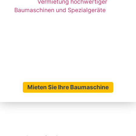
Vermietung hochwertiger
die
Baumaschinen und Spezialgeräte
. Unser
umfassendes Angebot richtet sich an Bauherren,
Handwerksbetriebe und Privatpersonen, die in
Hannover und Umgebung effiziente, sichere und
kostensparende Lösungen suchen. Erfahren Sie,
wie wir Ihnen mit unserem Know-how und unseren
flexiblen Produkten zum Erfolg Ihres Bauprojekts
verhelfen.
Mieten Sie Ihre Baumaschine