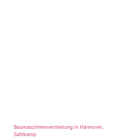
SAHLKAMP – IHR
STARKER
PARTNER BEI
MN-
BAUMASCHINEN
IN HANNOVER
Willkommen bei
MN-Baumaschinen
– Ihrem
regional führenden Anbieter für die
Baumaschinenvermietung in Hannover,
Sahlkamp
und Umgebung. Ob Bauherren,