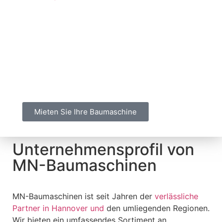
Handwerksbetriebe oder Privatpersonen – bei
uns finden Sie stets die passenden Maschinen
und Serviceleistungen für Ihr Projekt.
Besonders im Fokus:
Bagger mieten
Sahlkamp
. Lesen Sie weiter und erfahren Sie,
warum MN-Baumaschinen die erste Wahl für
Ihre Bauvorhaben ist.
Mieten Sie Ihre Baumaschine
Unternehmensprofil von
MN-Baumaschinen
MN-Baumaschinen ist seit Jahren der
verlässliche
Partner in Hannover und
den umliegenden Regionen.
Wir bieten ein umfassendes Sortiment an