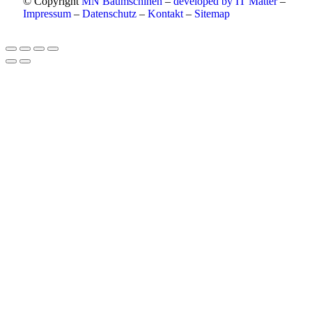
© Copyright
MN Baumschinen
–
developed by IT Matter
–
Impressum
–
Datenschutz
–
Kontakt
–
Sitemap