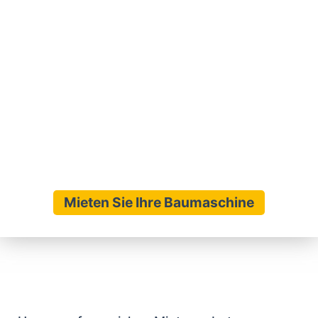
Umgebung. Mit unserem umfassenden
Angebot, das unter anderem auch das
Schlüsselkeyword
Anbaugeräte für Bagger
mieten Wedemark
beinhaltet, bieten wir Ihnen
die perfekte Lösung für jedes Bauvorhaben.
Vertrauen Sie auf unsere langjährige Erfahrung,
kundenorientierte Beratung und schnellen
Service – ideal für Bauherren,
Handwerksbetriebe und Privatpersonen.
Mieten Sie Ihre Baumaschine