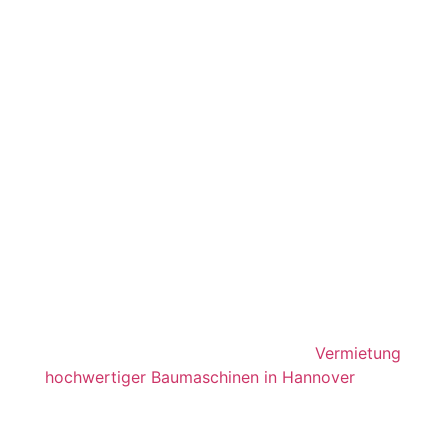
FÜR BAGGER
MIETEN
HERRENHAUSEN
| MN-
BAUMASCHINEN
Willkommen bei
MN-Baumaschinen
– Ihrem
regional führenden Anbieter für die
Vermietung
hochwertiger Baumaschinen in Hannover
und
Umgebung. Wenn Sie
Anbaugeräte für Bagger
mieten Herrenhausen
möchten, sind Sie bei