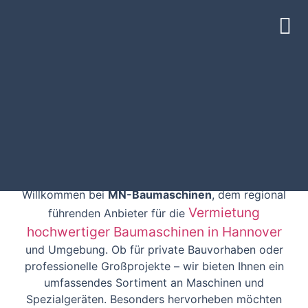
Anbaugeräte für Bagger mieten in Groß-
Buchholz – MN-Baumaschinen
MN-Baumaschinen – Ihr Partner für
Anbaugeräte für Bagger mieten
Groß-Buchholz
Willkommen bei
MN-Baumaschinen
, dem regional
Vermietung
führenden Anbieter für die
hochwertiger Baumaschinen in Hannover
und Umgebung. Ob für private Bauvorhaben oder
professionelle Großprojekte – wir bieten Ihnen ein
umfassendes Sortiment an Maschinen und
Spezialgeräten. Besonders hervorheben möchten